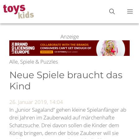
Zum
M
Inhalt
springen
Anzeige
Alle, Spiele & Puzzles
Neue Spiele braucht das
Kind
26. Januar 2019, 14:04
In „Junior Sagaland“ gehen kleine Spielanfänger ab
drei Jahren im Zauberwald auf märchenhafte
Schatzsuche. Drei davon sollen die Kinder dem
König bringen, denn der böse Zauberer will sie