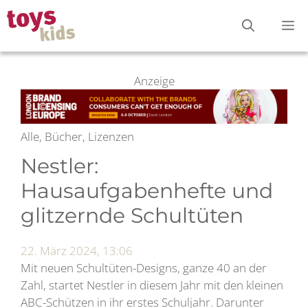
Zum
M
Inhalt
springen
Anzeige
Alle, Bücher, Lizenzen
Nestler:
Hausaufgabenhefte und
glitzernde Schultüten
22. März 2024, 13:06
Mit neuen Schultüten-Designs, ganze 40 an der
Zahl, startet Nestler in diesem Jahr mit den kleinen
ABC-Schützen in ihr erstes Schuljahr. Darunter