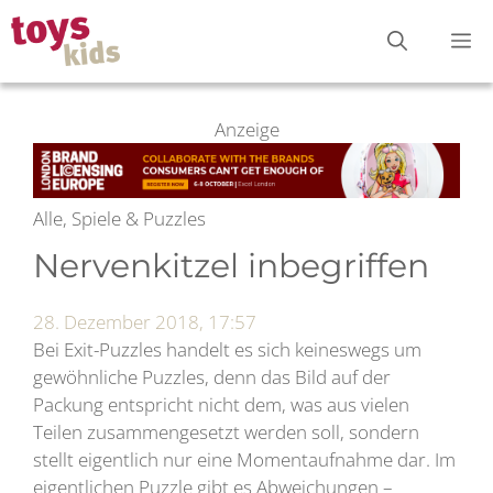
Zum
M
Inhalt
springen
Anzeige
Alle, Spiele & Puzzles
Nervenkitzel inbegriffen
28. Dezember 2018, 17:57
Bei Exit-Puzzles handelt es sich keineswegs um
gewöhnliche Puzzles, denn das Bild auf der
Packung entspricht nicht dem, was aus vielen
Teilen zusammengesetzt werden soll, sondern
stellt eigentlich nur eine Momentaufnahme dar. Im
eigentlichen Puzzle gibt es Abweichungen –