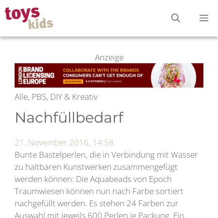
Zum
M
Inhalt
springen
Anzeige
Alle, PBS, DIY & Kreativ
Nachfüllbedarf
21. November 2016, 14:58
Bunte Bastelperlen, die in Verbindung mit Wasser
zu haltbaren Kunstwerken zusammengefügt
werden können: Die Aquabeads von Epoch
Traumwiesen können nun nach Farbe sortiert
nachgefüllt werden. Es stehen 24 Farben zur
Auswahl mit jeweils 600 Perlen je Packung. Ein