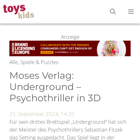
Zum
M
Inhalt
springen
Anzeige
Alle, Spiele & Puzzles
Moses Verlag:
Underground –
Psychothriller in 3D
25. September 2024, 14:20
Für sein drittes Brettspiel „Underground“ hat sich
der Meister des Psychothrillers Sebastian Fitzek
das Setting ausgedacht. Das Spiel liegt in der