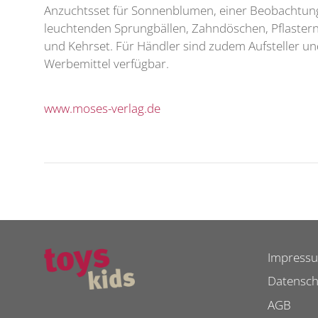
Anzuchtsset für Sonnenblumen, einer Beobachtun
leuchtenden Sprungbällen, Zahndöschen, Pflastern
und Kehrset. Für Händler sind zudem Aufsteller u
Werbemittel verfügbar.
www.moses-verlag.de
Impress
Datensch
AGB