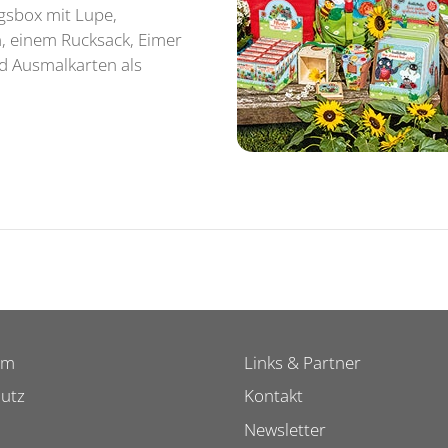
gsbox mit Lupe,
, einem Rucksack, Eimer
nd Ausmalkarten als
um
Links & Partner
utz
Kontakt
Newsletter