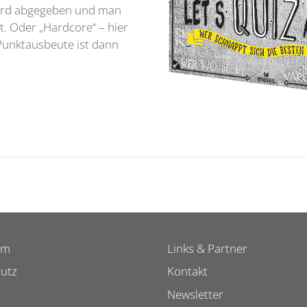
 wird abgegeben und man
t. Oder „Hardcore“ – hier
 Punktausbeute ist dann
um
Links & Partner
utz
Kontakt
Newsletter