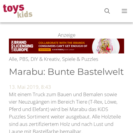
Zum
M
Inhalt
springen
Anzeige
Alle, PBS, DIY & Kreativ, Spiele & Puzzles
Marabu: Bunte Bastelwelt
13. Mai 2019, 8:43
Mit einem Truck zum Bauen und Bemalen sowie
vier Neuzugängen im Bereich Tiere (T-Rex, Löwe,
Pferd und Elefant) wird bei Marabu das KiDS
Puzzles Sortiment weiter ausgebaut. Alle Holzteile
sind aus zertifiziertem Holz und nach Lust und
Laune mit Bastelfarbe bemalbar.