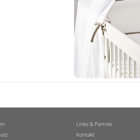
um
Links & Partner
utz
Kontakt