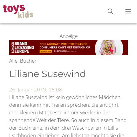
Zum
M
Inhalt
springen
Anzeige
Alle, Bücher
Liliane Susewind
26. Januar 2019, 15:08
Liliane Susewind ist kein gewöhnliches Mädchen,
denn sie kann mit Tieren sprechen. Sie entführt
ihre kleinen (Mit-)Leser immer wieder in die
spannende Welt der Tiere. So auch in diesem Band
der Buchreihe, in dem drei Waschbären in Lillis
Dachboden einziehen. Am liebsten möchte sie die