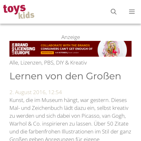
Zum
M
Inhalt
springen
Anzeige
Alle, Lizenzen, PBS, DIY & Kreativ
Lernen von den Großen
2. August 2016, 12:54
Kunst, die im Museum hängt, war gestern. Dieses
Mal- und Zeichenbuch lädt dazu ein, selbst kreativ
zu werden und sich dabei von Picasso, van Gogh,
Warhol & Co. inspirieren zu lassen. Über 50 Zitate
und die farbenfrohen Illustrationen im Stil der ganz
Großen geben Anregungen für eigene