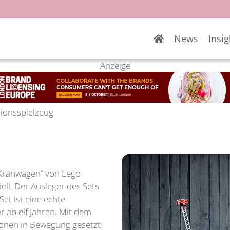
News
Insig
Anzeige
ktionsspielzeug
 Kranwagen“ von Lego
ll. Der Ausleger des Sets
et ist eine echte
 ab elf Jahren. Mit dem
onen in Bewegung gesetzt