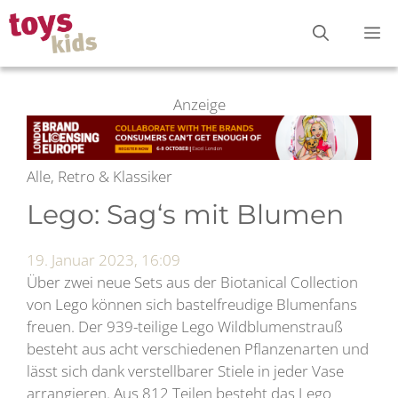
Zum
M
Inhalt
springen
Anzeige
Alle, Retro & Klassiker
Lego: Sag‘s mit Blumen
19. Januar 2023, 16:09
Über zwei neue Sets aus der Biotanical Collection
von Lego können sich bastelfreudige Blumenfans
freuen. Der 939-teilige Lego Wildblumenstrauß
besteht aus acht verschiedenen Pflanzenarten und
lässt sich dank verstellbarer Stiele in jeder Vase
arrangieren. Aus 812 Teilen besteht das Lego