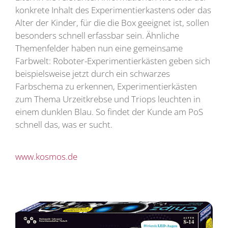
konkrete Inhalt des Experimentierkastens oder das
Alter der Kinder, für die die Box geeignet ist, sollen
besonders schnell erfassbar sein. Ähnliche
Themenfelder haben nun eine gemeinsame
Farbwelt: Roboter-Experimentierkästen geben sich
beispielsweise jetzt durch ein schwarzes
Farbschema zu erkennen, Experimentierkästen
zum Thema Urzeitkrebse und Triops leuchten in
einem dunklen Blau. So findet der Kunde am PoS
schnell das, was er sucht.
www.kosmos.de