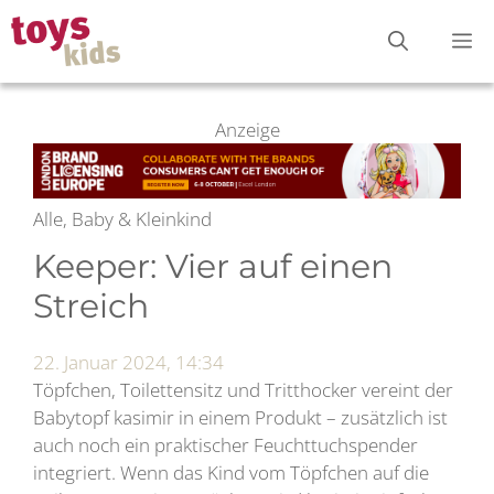
Zum
M
Inhalt
springen
Anzeige
Alle, Baby & Kleinkind
Keeper: Vier auf einen
Streich
22. Januar 2024, 14:34
Töpfchen, Toilettensitz und Tritthocker vereint der
Babytopf kasimir in einem Produkt – zusätzlich ist
auch noch ein praktischer Feuchttuchspender
integriert. Wenn das Kind vom Töpfchen auf die