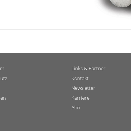
um
Links & Partner
utz
Kontakt
Newsletter
ten
Karriere
Abo