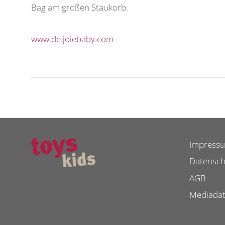
Bag am großen Staukorb.
www.de.joiebaby.com
Impress
Datensch
AGB
Mediada