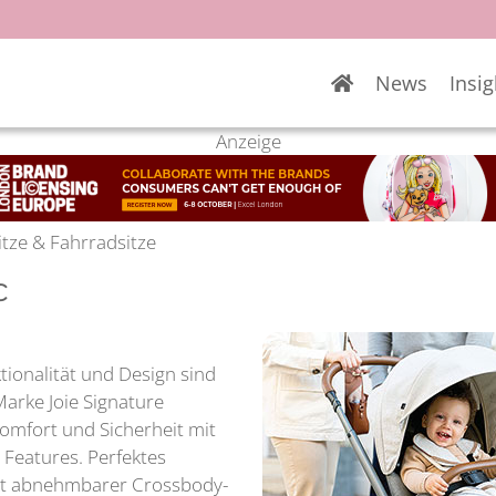
News
Insig
Anzeige
itze & Fahrradsitze
c
tionalität und Design sind
Marke Joie Signature
Komfort und Sicherheit mit
Features. Perfektes
 mit abnehmbarer Crossbody-