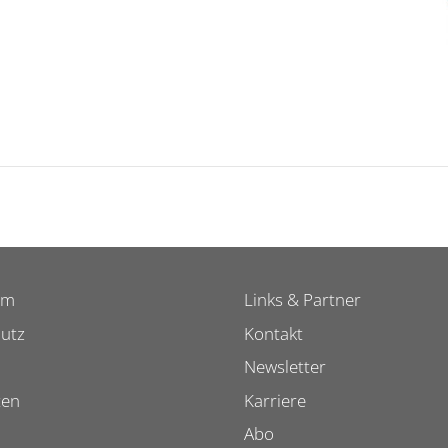
um
Links & Partner
utz
Kontakt
Newsletter
ten
Karriere
Abo