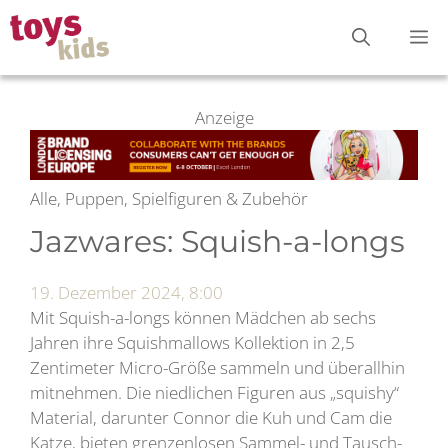
Zum
M
Inhalt
springen
Anzeige
Alle, Puppen, Spielfiguren & Zubehör
Jazwares: Squish-a-longs
19. Dezember 2024, 8:00
Mit Squish-a-longs können Mädchen ab sechs
Jahren ihre Squishmallows Kollektion in 2,5
Zentimeter Micro-Größe sammeln und überallhin
mitnehmen. Die niedlichen Figuren aus „squishy“
Material, darunter Connor die Kuh und Cam die
Katze, bieten grenzenlosen Sammel- und Tausch-