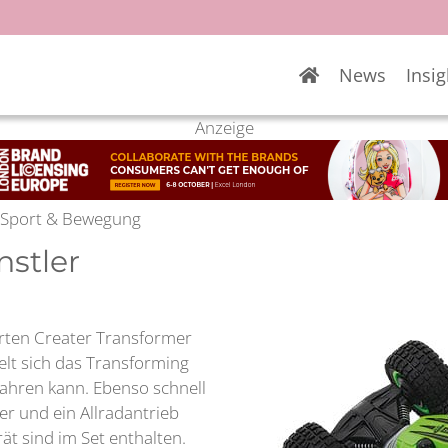
News
Insig
Anzeige
r, Sport & Bewegung
stler
erten Creater Transformer
lt sich das Transforming
fahren kann. Ebenso schnell
r und ein Allradantrieb
t sind im Set enthalten.