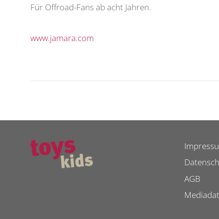
Für Offroad-Fans ab acht Jahren.
www.jamara.com
Impress
Datensch
AGB
Mediada