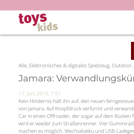
Zum
Inhalt
springen
Alle, Elektronisches & digitales Spielzeug, Outdoo
Jamara: Verwandlungskün
17. Juni 2019, 7:51
Kein Hindernis hält ihn auf, den neuen ferngesteu
von Jamara. Auf Knopfdruck verformt und verwande
Car in einen Offroader, der sogar auf dem Rücken 
wird er wieder zum Straßenrenner. Vier Gummiräde
machen es möglich. Wechselakku und USB-Ladegerä