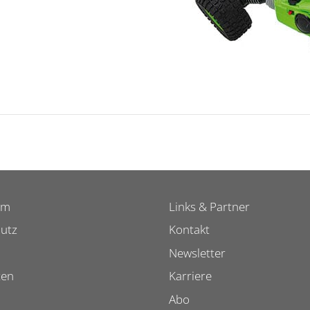
um
Links & Partner
utz
Kontakt
Newsletter
ten
Karriere
Abo