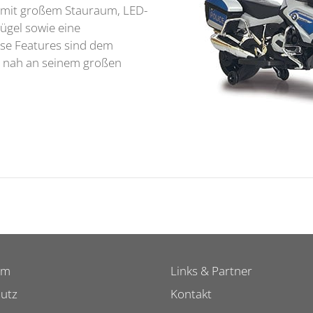
r mit großem Stauraum, LED-
ügel sowie eine
ese Features sind dem
z nah an seinem großen
um
Links & Partner
utz
Kontakt