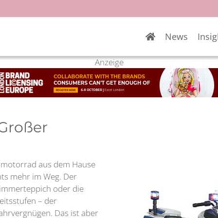
News
Insig
Anzeige
 Großer
zeimotorrad aus dem Hause
chts mehr im Weg. Der
zimmerteppich oder die
eitsstufen – der
Fahrvergnügen. Das ist aber