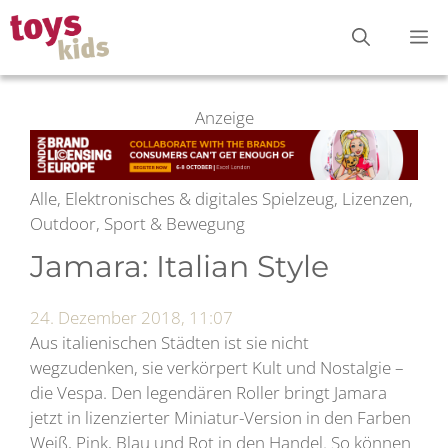
Zum
M
Inhalt
springen
Anzeige
Alle, Elektronisches & digitales Spielzeug, Lizenzen,
Outdoor, Sport & Bewegung
Jamara: Italian Style
24. Dezember 2018, 11:07
Aus italienischen Städten ist sie nicht
wegzudenken, sie verkörpert Kult und Nostalgie –
die Vespa. Den legendären Roller bringt Jamara
jetzt in lizenzierter Miniatur-Version in den Farben
Weiß, Pink, Blau und Rot in den Handel. So können