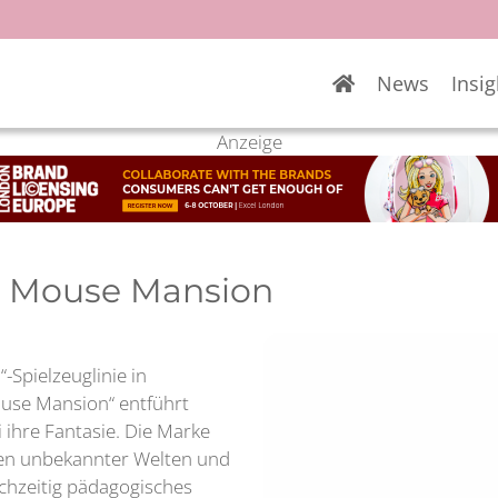
News
Insig
Anzeige
he Mouse Mansion
“-Spielzeuglinie in
ouse Mansion“ entführt
i ihre Fantasie. Die Marke
den unbekannter Welten und
ichzeitig pädagogisches