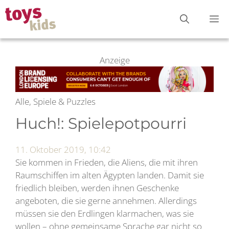
Zum
M
Inhalt
springen
Anzeige
Alle, Spiele & Puzzles
Huch!: Spielepotpourri
11. Oktober 2019, 10:42
Sie kommen in Frieden, die Aliens, die mit ihren
Raumschiffen im alten Ägypten landen. Damit sie
friedlich bleiben, werden ihnen Geschenke
angeboten, die sie gerne annehmen. Allerdings
müssen sie den Erdlingen klarmachen, was sie
wollen – ohne gemeinsame Sprache gar nicht so