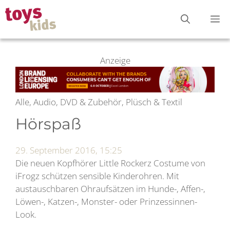
Zum
M
Inhalt
springen
Anzeige
Alle, Audio, DVD & Zubehör, Plüsch & Textil
Hörspaß
29. September 2016, 15:25
Die neuen Kopfhörer Little Rockerz Costume von
iFrogz schützen sensible Kinderohren. Mit
austauschbaren Ohraufsätzen im Hunde-, Affen-,
Löwen-, Katzen-, Monster- oder Prinzessinnen-
Look.