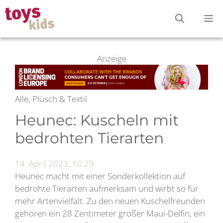
Zum
M
Inhalt
springen
Anzeige
Alle, Plüsch & Textil
Heunec: Kuscheln mit
bedrohten Tierarten
14. April 2023, 10:29
Heunec macht mit einer Sonderkollektion auf
bedrohte Tierarten aufmerksam und wirbt so für
mehr Artenvielfalt. Zu den neuen Kuschelfreunden
gehören ein 28 Zentimeter großer Maui-Delfin, ein