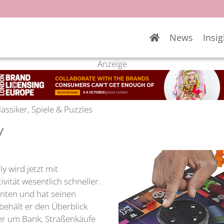
News
Insig
Anzeige
lassiker, Spiele & Puzzles
v
y wird jetzt mit
ivität wesentlich schneller.
nten und hat seinen
o behält er den Überblick
der um Bank, Straßenkäufe