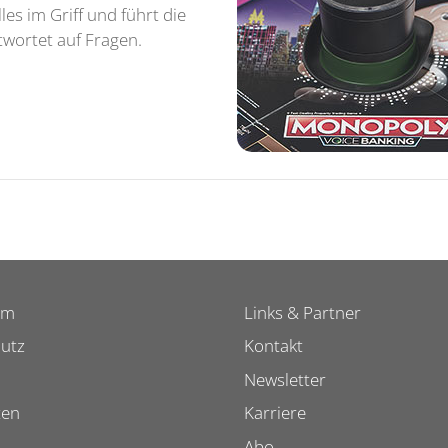
es im Griff und führt die
ntwortet auf Fragen.
um
Links & Partner
utz
Kontakt
Newsletter
ten
Karriere
Abo