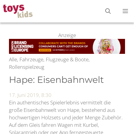
Zum
M
Inhalt
springen
Anzeige
Alle, Fahrzeuge, Flugzeuge & Boote,
Rollenspielzeug
Hape: Eisenbahnwelt
17. Juni 2019, 8:30
Ein authentisches Spielerlebnis vermittelt die
große Eisenbahnwelt von Hape, bestehend aus
hochwertigen Holzsets und jeder Menge Zubehör.
Auf dem Gleis fahren Wagen mit Kurbel,
Solarantrieb oder per App ferngesteuerte