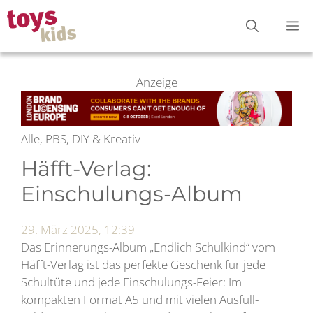
Zum
M
Inhalt
springen
Anzeige
Alle, PBS, DIY & Kreativ
Häfft-Verlag:
Einschulungs-Album
29. März 2025, 12:39
Das Erinnerungs-Album „Endlich Schulkind“ vom
Häfft-Verlag ist das perfekte Geschenk für jede
Schultüte und jede Einschulungs-Feier: Im
kompakten Format A5 und mit vielen Ausfüll-