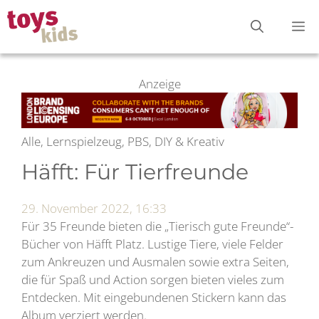
Zum
M
Inhalt
springen
Anzeige
Alle, Lernspielzeug, PBS, DIY & Kreativ
Häfft: Für Tierfreunde
29. November 2022, 16:33
Für 35 Freunde bieten die „Tierisch gute Freunde“-
Bücher von Häfft Platz. Lustige Tiere, viele Felder
zum Ankreuzen und Ausmalen sowie extra Seiten,
die für Spaß und Action sorgen bieten vieles zum
Entdecken. Mit eingebundenen Stickern kann das
Album verziert werden.