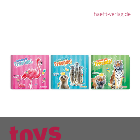
haefft-verlag.de