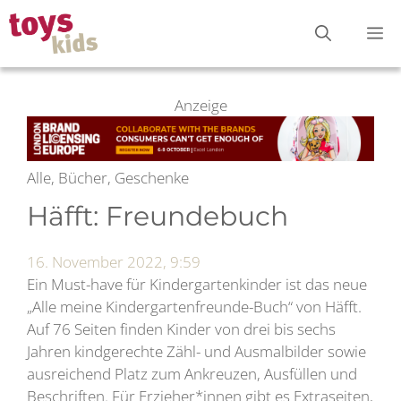
Zum
M
Inhalt
springen
Anzeige
Alle, Bücher, Geschenke
Häfft: Freundebuch
16. November 2022, 9:59
Ein Must-have für Kindergartenkinder ist das neue
„Alle meine Kindergartenfreunde-Buch“ von Häfft.
Auf 76 Seiten finden Kinder von drei bis sechs
Jahren kindgerechte Zähl- und Ausmalbilder sowie
ausreichend Platz zum Ankreuzen, Ausfüllen und
Beschriften. Für Erzieher*innen gibt es Extraseiten,