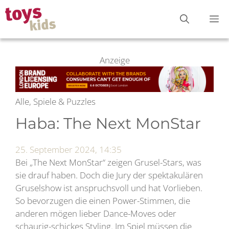
Zum
M
Inhalt
springen
Anzeige
Alle, Spiele & Puzzles
Haba: The Next MonStar
25. September 2024, 14:35
Bei „The Next MonStar“ zeigen Grusel-Stars, was
sie drauf haben. Doch die Jury der spektakulären
Gruselshow ist anspruchsvoll und hat Vorlieben.
So bevorzugen die einen Power-Stimmen, die
anderen mögen lieber Dance-Moves oder
schaurig-schickes Styling. Im Spiel müssen die