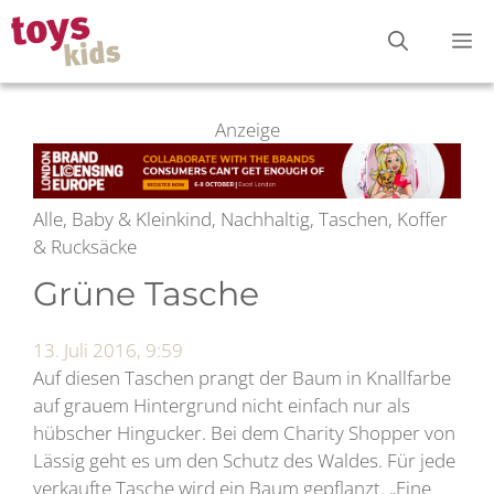
Zum
M
Inhalt
springen
Anzeige
Alle, Baby & Kleinkind, Nachhaltig, Taschen, Koffer
& Rucksäcke
Grüne Tasche
13. Juli 2016, 9:59
Auf diesen Taschen prangt der Baum in Knallfarbe
auf grauem Hintergrund nicht einfach nur als
hübscher Hingucker. Bei dem Charity Shopper von
Lässig geht es um den Schutz des Waldes. Für jede
verkaufte Tasche wird ein Baum gepflanzt. „Eine