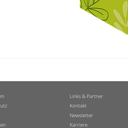
um
Links & Partner
utz
Kontakt
Newsletter
ten
Karriere