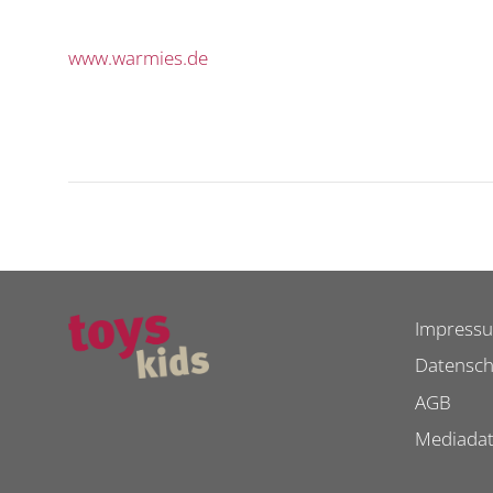
www.warmies.de
Impress
Datensch
AGB
Mediada