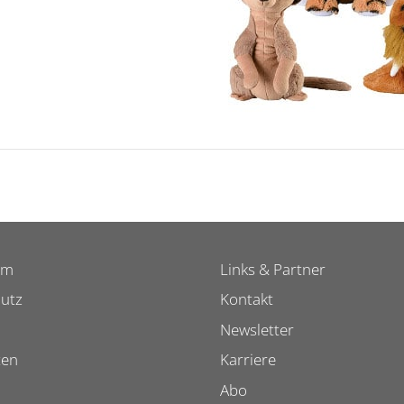
um
Links & Partner
utz
Kontakt
Newsletter
ten
Karriere
Abo