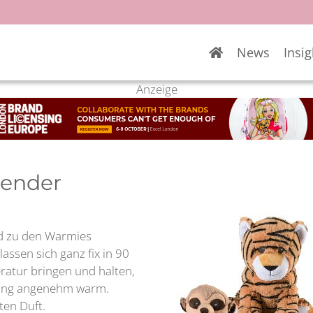
News
Insig
Anzeige
pender
d zu den Warmies
ssen sich ganz fix in 90
atur bringen und halten,
lang angenehm warm.
ten Duft.