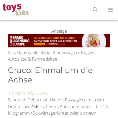
Zum
M
Inhalt
springen
Anzeige
Alle, Baby & Kleinkind, Kinderwagen, Buggys,
Autositze & Fahrradsitze
Graco: Einmal um die
Achse
12. März 2021, 8:16
Schon ab Geburt sind kleine Passagiere mit dem
Graco Turn2Me sicher im Auto unterwegs – bis 18
Kilogramm rückwärtsgerichtet oder ab neun