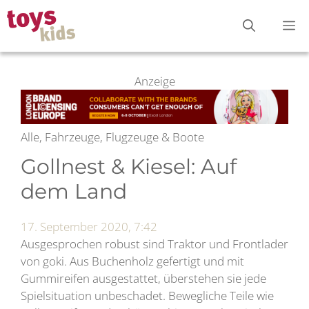
Zum
M
Inhalt
springen
Anzeige
Alle, Fahrzeuge, Flugzeuge & Boote
Gollnest & Kiesel: Auf
dem Land
17. September 2020, 7:42
Ausgesprochen robust sind Traktor und Frontlader
von goki. Aus Buchenholz gefertigt und mit
Gummireifen ausgestattet, überstehen sie jede
Spielsituation unbeschadet. Bewegliche Teile wie