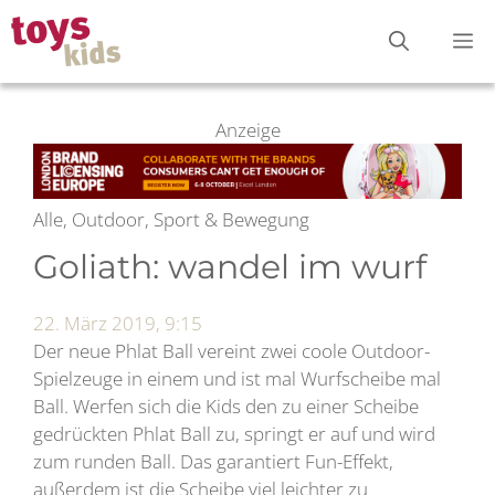
Zum
M
Inhalt
springen
Anzeige
Alle, Outdoor, Sport & Bewegung
Goliath: wandel im wurf
22. März 2019, 9:15
Der neue Phlat Ball vereint zwei coole Outdoor-
Spielzeuge in einem und ist mal Wurfscheibe mal
Ball. Werfen sich die Kids den zu einer Scheibe
gedrückten Phlat Ball zu, springt er auf und wird
zum runden Ball. Das garantiert Fun-Effekt,
außerdem ist die Scheibe viel leichter zu