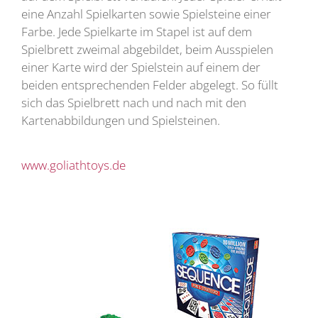
eine Anzahl Spielkarten sowie Spielsteine einer
Farbe. Jede Spielkarte im Stapel ist auf dem
Spielbrett zweimal abgebildet, beim Ausspielen
einer Karte wird der Spielstein auf einem der
beiden entsprechenden Felder abgelegt. So füllt
sich das Spielbrett nach und nach mit den
Kartenabbildungen und Spielsteinen.
www.goliathtoys.de