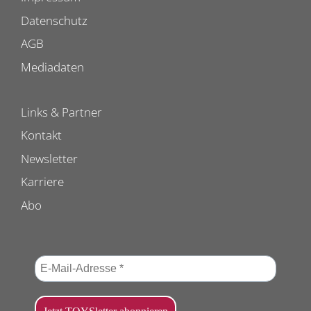
Datenschutz
AGB
Mediadaten
Links & Partner
Kontakt
Newsletter
Karriere
Abo