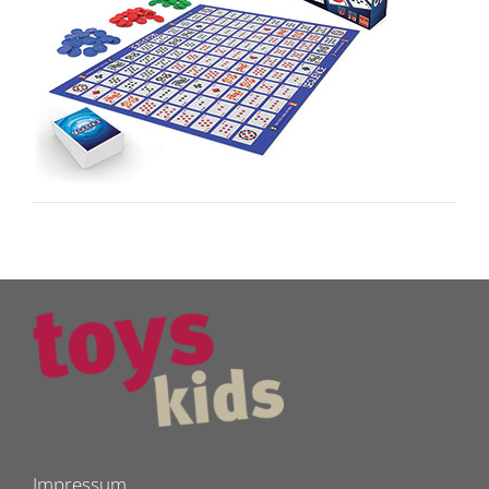
Impressum