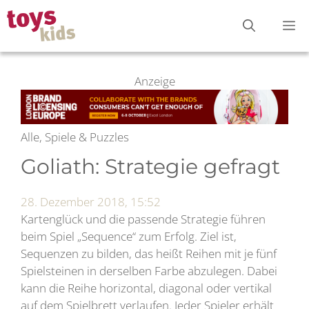
Zum
M
Inhalt
springen
Anzeige
Alle, Spiele & Puzzles
Goliath: Strategie gefragt
28. Dezember 2018, 15:52
Kartenglück und die passende Strategie führen
beim Spiel „Sequence“ zum Erfolg. Ziel ist,
Sequenzen zu bilden, das heißt Reihen mit je fünf
Spielsteinen in derselben Farbe abzulegen. Dabei
kann die Reihe horizontal, diagonal oder vertikal
auf dem Spielbrett verlaufen. Jeder Spieler erhält