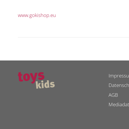
www.gokishop.eu
Impress
Datensch
AGB
Mediada