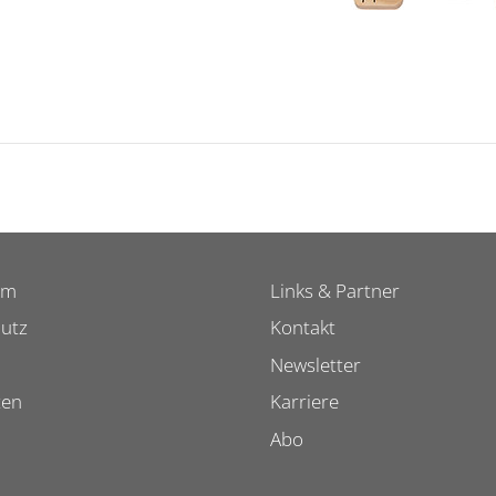
um
Links & Partner
utz
Kontakt
Newsletter
ten
Karriere
Abo