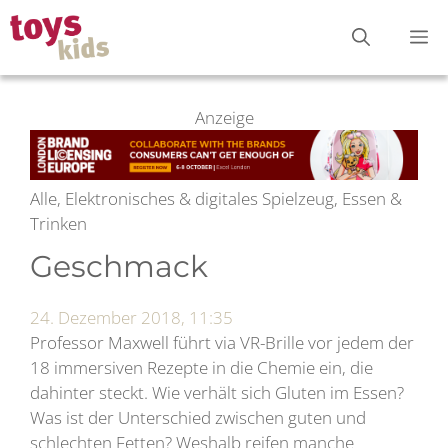
Zum
M
Inhalt
springen
Anzeige
Alle, Elektronisches & digitales Spielzeug, Essen &
Trinken
Geschmack
24. Dezember 2018, 11:35
Professor Maxwell führt via VR-Brille vor jedem der
18 immersiven Rezepte in die Chemie ein, die
dahinter steckt. Wie verhält sich Gluten im Essen?
Was ist der Unterschied zwischen guten und
schlechten Fetten? Weshalb reifen manche