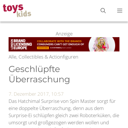
Zum
M
Inhalt
springen
Anzeige
Alle, Collectibles & Actionfiguren
Geschlüpfte
Überraschung
7. Dezember 2017, 10:57
Das Hatchimal Surprise von Spin Master sorgt für
eine doppelte Überraschung, denn aus dem
Surprise-Ei schlüpfen gleich zwei Roboterküken, die
umsorgt und großgezogen werden wollen und