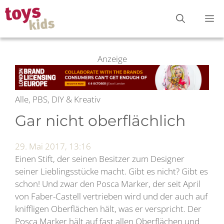
Zum
M
Inhalt
springen
Anzeige
Alle, PBS, DIY & Kreativ
Gar nicht oberflächlich
29. Mai 2017, 13:16
Einen Stift, der seinen Besitzer zum Designer
seiner Lieblingsstücke macht. Gibt es nicht? Gibt es
schon! Und zwar den Posca Marker, der seit April
von Faber-Castell vertrieben wird und der auch auf
kniffligen Oberflächen hält, was er verspricht. Der
Posca Marker hält auf fast allen Oberflächen und