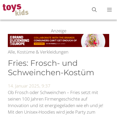
Zum
M
Inhalt
springen
Anzeige
Alle, Kostüme & Verkleidungen
Fries: Frosch- und
Schweinchen-Kostüm
14. Januar 2025, 9:37
Ob Frosch oder Schweinchen – Fries setzt mit
seinen 100 Jahren Firmengeschichte auf
Innovation und ist energiegeladen wie eh und je!
Mit den Unisex-Hoodies wird jede Party zum