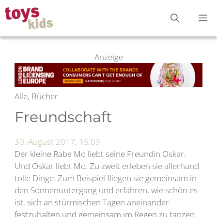
Zum
M
Inhalt
springen
Anzeige
Alle, Bücher
Freundschaft
30. August 2017, 15:09
Der kleine Rabe Mo liebt seine Freundin Oskar.
Und Oskar liebt Mo. Zu zweit erleben sie allerhand
tolle Dinge: Zum Beispiel fliegen sie gemeinsam in
den Sonnenuntergang und erfahren, wie schön es
ist, sich an stürmischen Tagen aneinander
festzuhalten und gemeinsam im Regen zu tanzen.