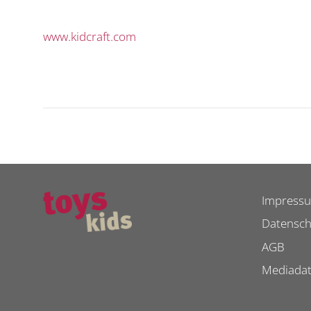
www.kidcraft.com
Impress
Datensch
AGB
Mediada