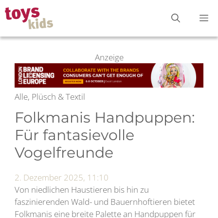
Zum
M
Inhalt
springen
Anzeige
Alle, Plüsch & Textil
Folkmanis Handpuppen:
Für fantasievolle
Vogelfreunde
2. Dezember 2025, 11:10
Von niedlichen Haustieren bis hin zu
faszinierenden Wald- und Bauernhoftieren bietet
Folkmanis eine breite Palette an Handpuppen für