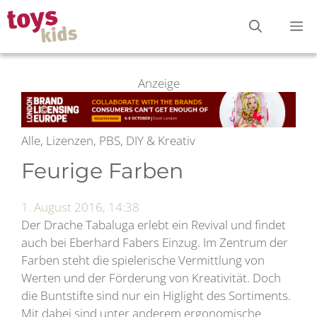
Zum
M
Inhalt
springen
Anzeige
Alle, Lizenzen, PBS, DIY & Kreativ
Feurige Farben
1. August 2016, 14:38
Der Drache Tabaluga erlebt ein Revival und findet
auch bei Eberhard Fabers Einzug. Im Zentrum der
Farben steht die spielerische Vermittlung von
Werten und der Förderung von Kreativität. Doch
die Buntstifte sind nur ein Higlight des Sortiments.
Mit dabei sind unter anderem ergonomische