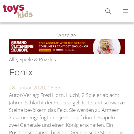
Zum
M
Inhalt
springen
Anzeige
Alle, Spiele & Puzzles
Fenix
28. Januar 2020, 16:33
Autor/Verlag: Fred Horn, Huch!, 2 Spieler ab acht
Jahren.Schlacht der Feuervögel. Rote und schwarze
Steine bevölkern das Feld. Sie werden zu Armeen
zusammengefügt und jeder darf durch Stapeln
zwei Generäle und einen König erschaffen. Ein
Positionsgerangel beginnt. Gegnerische Steine, die