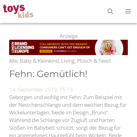
Zum
M
Inhalt
springen
Anzeige
Alle, Baby & Kleinkind, Living, Plüsch & Textil
Fehn: Gemütlich!
14. September 2019, 15:13
Geborgen und wohlig mit Fehn: Zum Beispiel mit
der Nestchenschlange und dem weichen Bezug für
Wickelunterlagen, beide im Design „Bruno“.
Während die Schlange vor Zugluft und harten
Stößen im Babybett schützt, sorgt der Bezug für
ein angenehmes Hautgefühl beim Wickeln. Beide